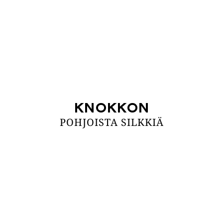
KNOKKON
POHJOISTA SILKKIÄ