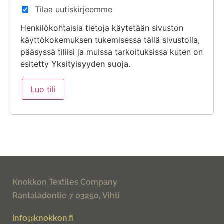
Tilaa uutiskirjeemme
Henkilökohtaisia tietoja käytetään sivuston
käyttökokemuksen tukemisessa tällä sivustolla,
pääsyssä tiliisi ja muissa tarkoituksissa kuten on
esitetty
Yksityisyyden suoja
.
Luo tili
Knokkon Textiles Company
Rantaladontie 7 03250, Vihti
info@knokkon.fi