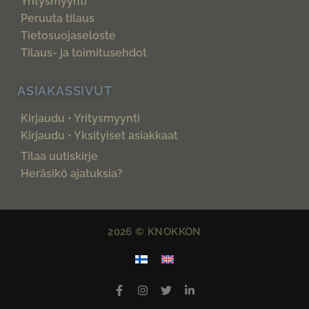
Yritysmyynti
Peruuta tilaus
Tietosuojaseloste
Tilaus- ja toimitusehdot
ASIAKASSIVUT
Kirjaudu • Yritysmyynti
Kirjaudu • Yksityiset asiakkaat
Tilaa uutiskirje
Heräsikö ajatuksia?
2026 © KNOKKON