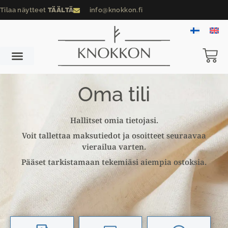
Tilaa näytteet
TÄÄLTÄ
info@knokkon.fi
Oma tili
Hallitset omia tietojasi.
Voit tallettaa maksutiedot ja osoitteet seuraavaa
vierailua varten.
Pääset tarkistamaan tekemiäsi aiempia ostoksia.