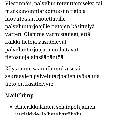
Viestinnän, palvelun toteuttamiseksi tai
markkinointitarkoituksiin tietoja
luovutetaan luotettaville
palveluntarjoajille tietojen käsittelyä
varten. Olemme varmistaneet, että
kaikki tietoja käsittelevät
palveluntarjoajat noudattavat
tietosuojalainsäädäntöä.
Käytämme säännönmukaisesti
seuraavien palvelutarjoajien työkaluja
tietojen käsittelyyn:
MailChimp
Amerikkalainen selainpohjainen
uutiskirje- ja kyselytyökalu.