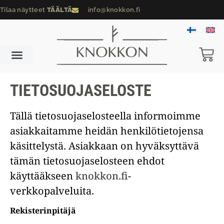
Tilaa näytteet
TÄÄLTÄ
info@knokkon.fi
TIETOSUOJASELOSTE
Tällä tietosuojaselosteella informoimme
asiakkaitamme heidän henkilötietojensa
käsittelystä. Asiakkaan on hyväksyttävä
tämän tietosuojaselosteen ehdot
käyttääkseen
knokkon.fi
-
verkkopalveluita.
Rekisterinpitäjä