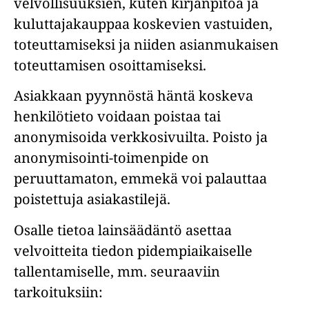
velvollisuuksien, kuten kirjanpitoa ja
kuluttajakauppaa koskevien vastuiden,
toteuttamiseksi ja niiden asianmukaisen
toteuttamisen osoittamiseksi.
Asiakkaan pyynnöstä häntä koskeva
henkilötieto voidaan poistaa tai
anonymisoida verkkosivuilta. Poisto ja
anonymisointi-toimenpide on
peruuttamaton, emmekä voi palauttaa
poistettuja asiakastilejä.
Osalle tietoa lainsäädäntö asettaa
velvoitteita tiedon pidempiaikaiselle
tallentamiselle, mm. seuraaviin
tarkoituksiin: