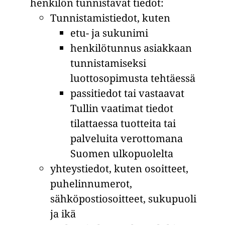
henkilön tunnistavat tiedot:
Tunnistamistiedot, kuten
etu- ja sukunimi
henkilötunnus asiakkaan
tunnistamiseksi
luottosopimusta tehtäessä
passitiedot tai vastaavat
Tullin vaatimat tiedot
tilattaessa tuotteita tai
palveluita verottomana
Suomen ulkopuolelta
yhteystiedot, kuten osoitteet,
puhelinnumerot,
sähköpostiosoitteet, sukupuoli
ja ikä