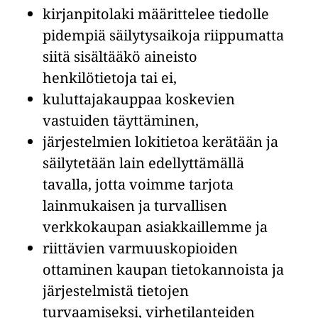
kirjanpitolaki määrittelee tiedolle
pidempiä säilytysaikoja riippumatta
siitä sisältääkö aineisto
henkilötietoja tai ei,
kuluttajakauppaa koskevien
vastuiden täyttäminen,
järjestelmien lokitietoa kerätään ja
säilytetään lain edellyttämällä
tavalla, jotta voimme tarjota
lainmukaisen ja turvallisen
verkkokaupan asiakkaillemme ja
riittävien varmuuskopioiden
ottaminen kaupan tietokannoista ja
järjestelmistä tietojen
turvaamiseksi, virhetilanteiden