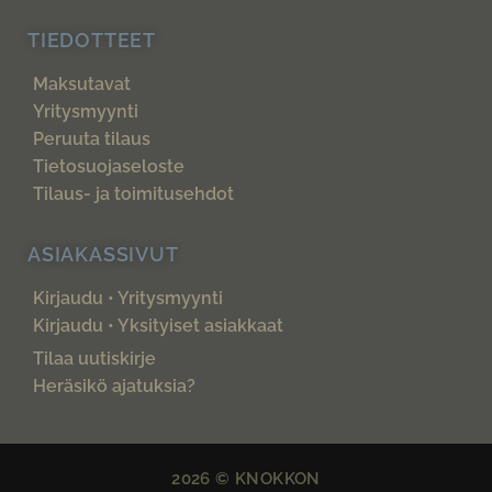
TIEDOTTEET
Maksutavat
Yritysmyynti
Peruuta tilaus
Tietosuojaseloste
Tilaus- ja toimitusehdot
ASIAKASSIVUT
Kirjaudu • Yritysmyynti
Kirjaudu • Yksityiset asiakkaat
Tilaa uutiskirje
Heräsikö ajatuksia?
2026 © KNOKKON