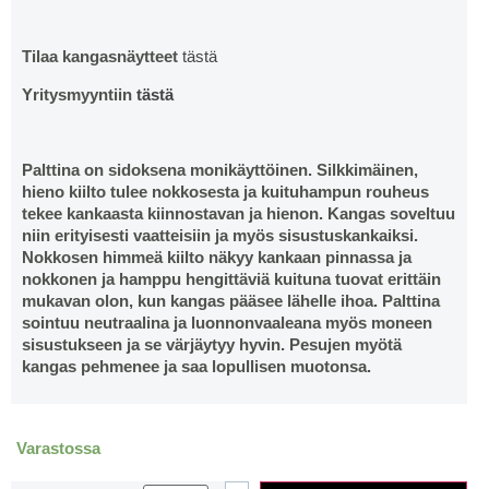
Tilaa kangasnäytteet
tästä
Yritysmyyntiin
tästä
Palttina on sidoksena monikäyttöinen. Silkkimäinen,
hieno kiilto tulee nokkosesta ja kuituhampun rouheus
tekee kankaasta kiinnostavan ja hienon. Kangas soveltuu
niin erityisesti vaatteisiin ja myös sisustuskankaiksi.
Nokkosen himmeä kiilto näkyy kankaan pinnassa ja
nokkonen ja hamppu hengittäviä kuituna tuovat erittäin
mukavan olon, kun kangas pääsee lähelle ihoa. Palttina
sointuu neutraalina ja luonnonvaaleana myös moneen
sisustukseen ja se värjäytyy hyvin. Pesujen myötä
kangas pehmenee ja saa lopullisen muotonsa.
Varastossa