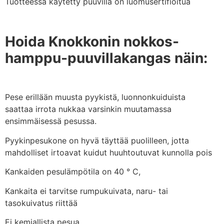
Tuotteessa käytetty puuvilla on luomusertifioitua
Hoida Knokkonin nokkos-
hamppu-puuvillakangas näin:
Pese erillään muusta pyykistä, luonnonkuiduista
saattaa irrota nukkaa varsinkin muutamassa
ensimmäisessä pesussa.
Pyykinpesukone on hyvä täyttää puolilleen, jotta
mahdolliset irtoavat kuidut huuhtoutuvat kunnolla pois
Kankaiden pesulämpötila on 40 ° C,
Kankaita ei tarvitse rumpukuivata, naru- tai
tasokuivatus riittää
Ei kemiallista pesua