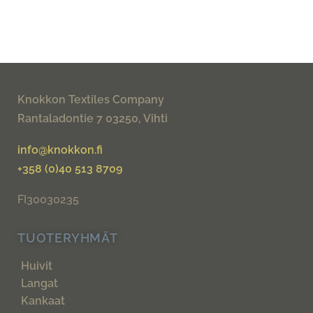
Knokkon Textiles Company
Rantaladontie 7 03250, Vihti
info@knokkon.fi
+358 (0)40 513 8709
FI30030235
TUOTERYHMÄT
Huivit
Langat
Kankaat