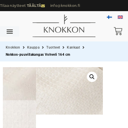
Tilaa näytteet
TÄÄLTÄ
info@knokkon.fi
Knokkon
Kauppa
Tuotteet
Kankaat
Nokkos-puuvillakangas Vohveli 164 cm