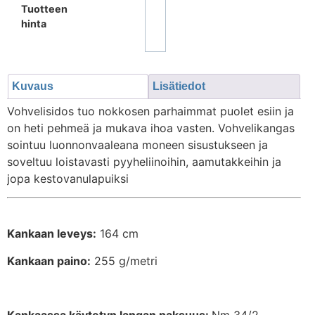
Tuotteen
hinta
Kuvaus
Lisätiedot
Vohvelisidos tuo nokkosen parhaimmat puolet esiin ja
on heti pehmeä ja mukava ihoa vasten. Vohvelikangas
sointuu luonnonvaaleana moneen sisustukseen ja
soveltuu loistavasti pyyheliinoihin, aamutakkeihin ja
jopa kestovanulapuiksi
Kankaan leveys:
164 cm
Kankaan paino:
255 g/metri
Kankaassa käytetyn langan paksuus:
Nm 34/2