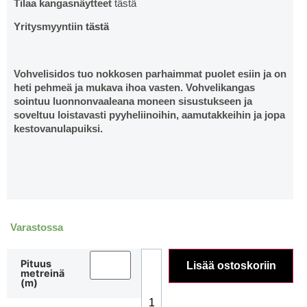
Tilaa kangasnäytteet
tästä
Yritysmyyntiin
tästä
Vohvelisidos tuo nokkosen parhaimmat puolet esiin ja on
heti pehmeä ja mukava ihoa vasten. Vohvelikangas
sointuu luonnonvaaleana moneen sisustukseen ja
soveltuu loistavasti pyyheliinoihin, aamutakkeihin ja jopa
kestovanulapuiksi.
Varastossa
Pituus
Lisää ostoskoriin
metreinä
(m)