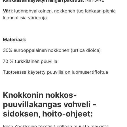
Väri
: luonnonvalkoinen, nokkonen tuo lankaan pieniä
luonnollisia värieroja
Materiaali:
30% eurooppalainen nokkonen (urtica dioica)
70 % turkkilainen puuvilla
Tuotteessa käytetty puuvilla on luomusertifioitua
Knokkonin nokkos-
puuvillakangas vohveli -
sidoksen, hoito-ohjeet:
Pese Knokkonin tekstiilit erillään muusta pyykistä,