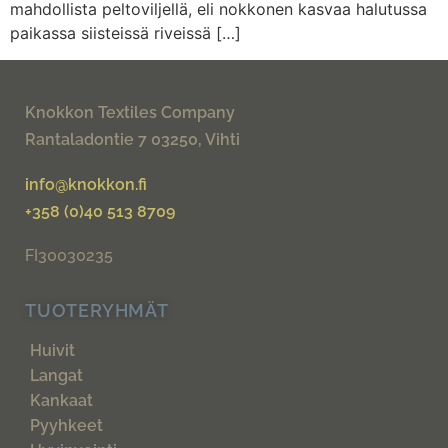
mahdollista peltoviljellä, eli nokkonen kasvaa halutussa
paikassa siisteissä riveissä […]
Knokkon Textiles Company
Rantaladontie 7 03250, Vihti
info@knokkon.fi
+358 (0)40 513 8709
FI30030235
TUOTERYHMÄT
Huivit
Langat
Kankaat
Pyyhkeet