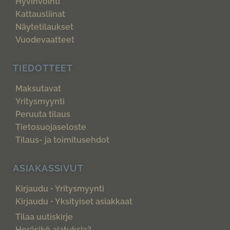
Hyvinvointi
Kattausliinat
Näytetilaukset
Vuodevaatteet
TIEDOTTEET
Maksutavat
Yritysmyynti
Peruuta tilaus
Tietosuojaseloste
Tilaus- ja toimitusehdot
ASIAKASSIVUT
Kirjaudu • Yritysmyynti
Kirjaudu • Yksityiset asiakkaat
Tilaa uutiskirje
Heräsikö ajatuksia?