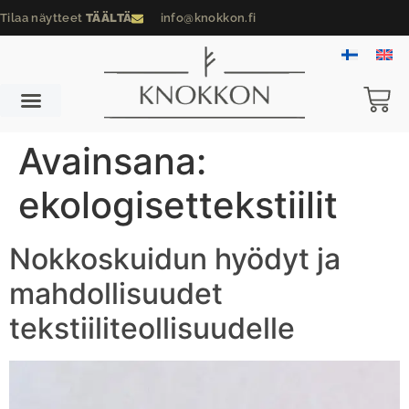
Tilaa näytteet
TÄÄLTÄ
info@knokkon.fi
Avainsana:
ekologisettekstiilit
Nokkoskuidun hyödyt ja
mahdollisuudet
tekstiiliteollisuudelle