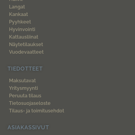
Langat
Kankaat
Pyyhkeet
Hyvinvointi
Kattausliinat
Näytetilaukset
Vuodevaatteet
TIEDOTTEET
Maksutavat
Yritysmyynti
Peruuta tilaus
Tietosuojaseloste
Tilaus- ja toimitusehdot
ASIAKASSIVUT