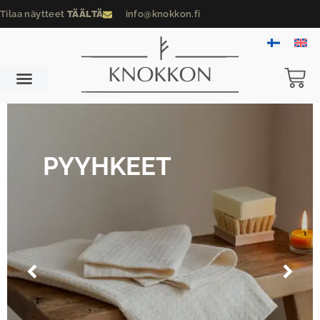
Tilaa näytteet
TÄÄLTÄ
info@knokkon.fi
VUODEVAATTEET