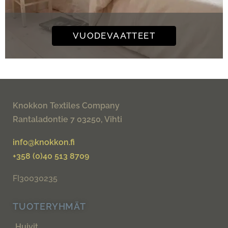
VUODEVAATTEET
Knokkon Textiles Company
Rantaladontie 7 03250, Vihti
info@knokkon.fi
+358 (0)40 513 8709
FI30030235
TUOTERYHMÄT
Huivit