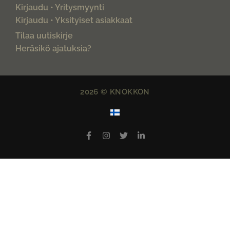
Kirjaudu • Yritysmyynti
Kirjaudu • Yksityiset asiakkaat
Tilaa uutiskirje
Heräsikö ajatuksia?
2026 © KNOKKON