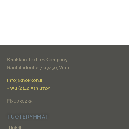
Knokkon Textiles Company
Rantaladontie 7 03250, Vihti
info@knokkon.fi
+358 (0)40 513 8709
FI30030235
TUOTERYHMÄT
Huivit