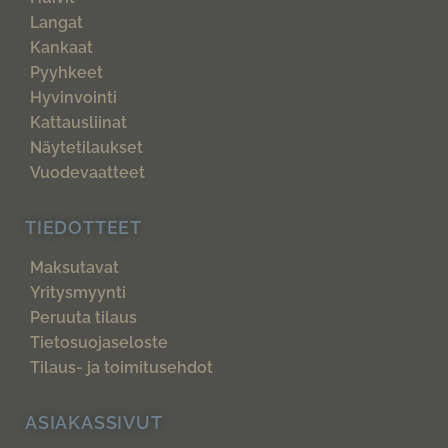
Langat
Kankaat
Pyyhkeet
Hyvinvointi
Kattausliinat
Näytetilaukset
Vuodevaatteet
TIEDOTTEET
Maksutavat
Yritysmyynti
Peruuta tilaus
Tietosuojaseloste
Tilaus- ja toimitusehdot
ASIAKASSIVUT