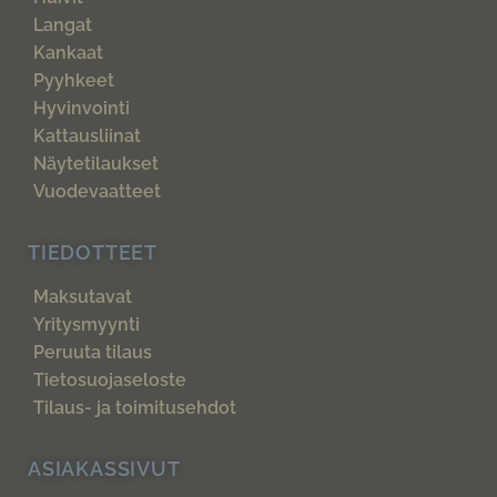
Langat
Kankaat
Pyyhkeet
Hyvinvointi
Kattausliinat
Näytetilaukset
Vuodevaatteet
TIEDOTTEET
Maksutavat
Yritysmyynti
Peruuta tilaus
Tietosuojaseloste
Tilaus- ja toimitusehdot
ASIAKASSIVUT