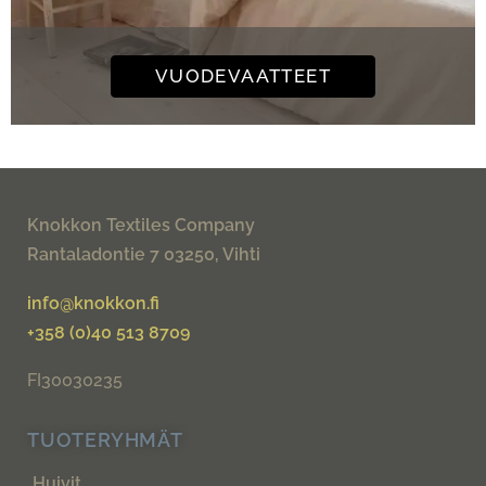
VUODEVAATTEET
Knokkon Textiles Company
Rantaladontie 7 03250, Vihti
info@knokkon.fi
+358 (0)40 513 8709
FI30030235
TUOTERYHMÄT
Huivit