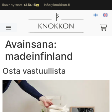
Tilaa näytteet
TÄÄLTÄ
info@knokkon.fi
Avainsana:
madeinfinland
Osta vastuullista