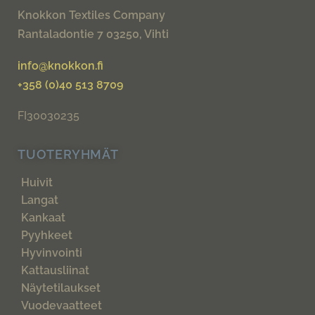
Knokkon Textiles Company
Rantaladontie 7 03250, Vihti
info@knokkon.fi
+358 (0)40 513 8709
FI30030235
TUOTERYHMÄT
Huivit
Langat
Kankaat
Pyyhkeet
Hyvinvointi
Kattausliinat
Näytetilaukset
Vuodevaatteet