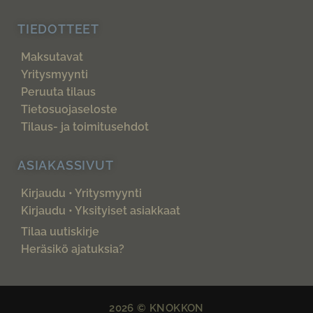
TIEDOTTEET
Maksutavat
Yritysmyynti
Peruuta tilaus
Tietosuojaseloste
Tilaus- ja toimitusehdot
ASIAKASSIVUT
Kirjaudu • Yritysmyynti
Kirjaudu • Yksityiset asiakkaat
Tilaa uutiskirje
Heräsikö ajatuksia?
2026 © KNOKKON