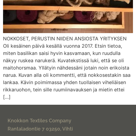
NOKKOSET, PERUSTIN NIIDEN ANSIOSTA YRITYKSEN
Oli kesäinen päivä kesällä vuonna 2017. Etsin tietoa,
miten basilikan saisi hyvin kasvamaan, kun ruudulla
näkyy ruskea narukerä. Kuvatekstissä luki, että se oli
maitohorsmaa. Yllätyin nähdessäni jotain noin erikoista
narua. Kuvan alla oli kommentti, että nokkosestakin saa
lankaa. Kävin poimimassa yhden tuollaisen viheliäisen
rikkaruohon, tein sille ruumiinavauksen ja mietin ettei
[…]
Knokkon Textiles Company
Rantaladontie 7 03250, Vihti