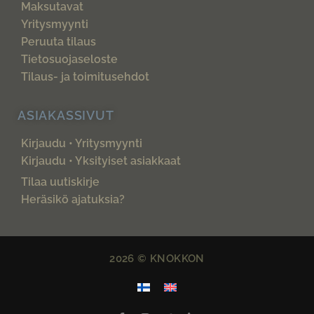
Maksutavat
Yritysmyynti
Peruuta tilaus
Tietosuojaseloste
Tilaus- ja toimitusehdot
ASIAKASSIVUT
Kirjaudu • Yritysmyynti
Kirjaudu • Yksityiset asiakkaat
Tilaa uutiskirje
Heräsikö ajatuksia?
2026 © KNOKKON