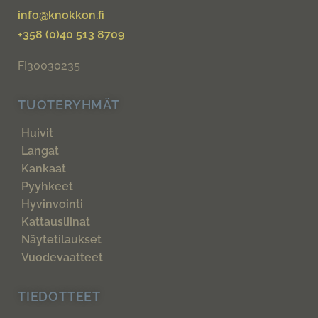
info@knokkon.fi
+358 (0)40 513 8709
FI30030235
TUOTERYHMÄT
Huivit
Langat
Kankaat
Pyyhkeet
Hyvinvointi
Kattausliinat
Näytetilaukset
Vuodevaatteet
TIEDOTTEET