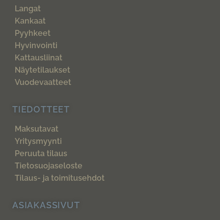
Langat
Kankaat
Pyyhkeet
Hyvinvointi
Kattausliinat
Näytetilaukset
Vuodevaatteet
TIEDOTTEET
Maksutavat
Yritysmyynti
Peruuta tilaus
Tietosuojaseloste
Tilaus- ja toimitusehdot
ASIAKASSIVUT