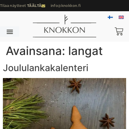
Tilaa näytteet
TÄÄLTÄ
info@knokkon.fi
Avainsana:
langat
Joululankakalenteri