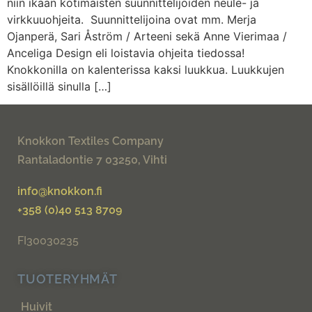
niin ikään kotimaisten suunnittelijoiden neule- ja
virkkuuohjeita. Suunnittelijoina ovat mm. Merja
Ojanperä, Sari Åström / Arteeni sekä Anne Vierimaa /
Anceliga Design eli loistavia ohjeita tiedossa!
Knokkonilla on kalenterissa kaksi luukkua. Luukkujen
sisällöillä sinulla […]
Knokkon Textiles Company
Rantaladontie 7 03250, Vihti
info@knokkon.fi
+358 (0)40 513 8709
FI30030235
TUOTERYHMÄT
Huivit