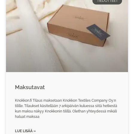
TIEDOTTEET
Maksutavat
Knokkon.fi Tilaus maksetaan Knokkon Textiles Company Oy:n
tilille. Tilaukset käsitellään 7 arkipäivän kuluessa siitä hetkestä
kun maksu näkyy Knokkonin tilillä. Olethan yhteydessä mikäli
haluat maksaa
LUE LISÄÄ »