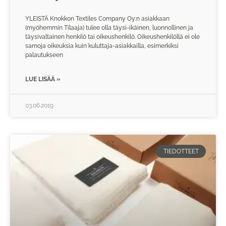
YLEISTÄ Knokkon Textiles Company Oy:n asiakkaan
(myöhemmin Tilaaja) tulee olla täysi-ikäinen, luonnollinen ja
täysivaltainen henkilö tai oikeushenkilö. Oikeushenkilöllä ei ole
samoja oikeuksia kuin kuluttaja-asiakkailla, esimerkiksi
palautukseen
LUE LISÄÄ »
03.06.2019
TIEDOTTEET