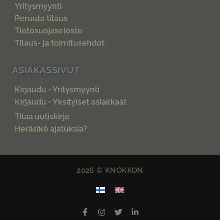
Yritysmyynti
Peruuta tilaus
Tietosuojaseloste
Tilaus- ja toimitusehdot
ASIAKASSIVUT
Kirjaudu • Yritysmyynti
Kirjaudu • Yksityiset asiakkaat
Tilaa uutiskirje
Heräsikö ajatuksia?
2026 © KNOKKON