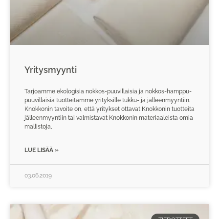
Yritysmyynti
Tarjoamme ekologisia nokkos-puuvillaisia ja nokkos-hamppu-
puuvillaisia tuotteitamme yrityksille tukku- ja jälleenmyyntiin.
Knokkonin tavoite on, että yritykset ottavat Knokkonin tuotteita
jälleenmyyntiin tai valmistavat Knokkonin materiaaleista omia
mallistoja,
LUE LISÄÄ »
03.06.2019