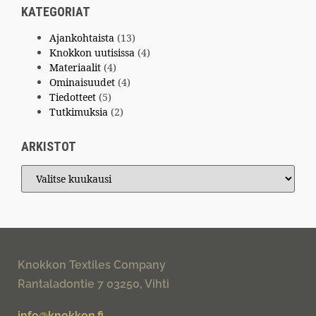
KATEGORIAT
Ajankohtaista
(13)
Knokkon uutisissa
(4)
Materiaalit
(4)
Ominaisuudet
(4)
Tiedotteet
(5)
Tutkimuksia
(2)
ARKISTOT
Knokkon Textiles Company
Rantaladontie 7 03250, Vihti
info@knokkon.fi