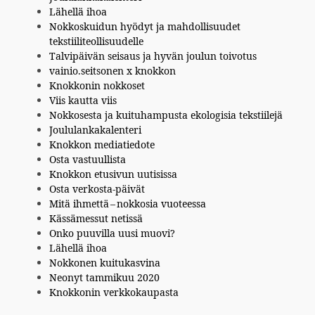
Lähellä ihoa
Nokkoskuidun hyödyt ja mahdollisuudet
tekstiiliteollisuudelle
Talvipäivän seisaus ja hyvän joulun toivotus
vainio.seitsonen x knokkon
Knokkonin nokkoset
Viis kautta viis
Nokkosesta ja kuituhampusta ekologisia tekstiilejä
Joululankakalenteri
Knokkon mediatiedote
Osta vastuullista
Knokkon etusivun uutisissa
Osta verkosta-päivät
Mitä ihmettä – nokkosia vuoteessa
Kässämessut netissä
Onko puuvilla uusi muovi?
Lähellä ihoa
Nokkonen kuitukasvina
Neonyt tammikuu 2020
Knokkonin verkkokaupasta