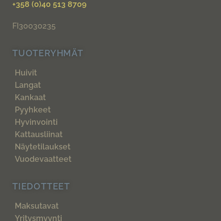
+358 (0)40 513 8709
FI30030235
TUOTERYHMÄT
Huivit
Langat
Kankaat
Pyyhkeet
Hyvinvointi
Kattausliinat
Näytetilaukset
Vuodevaatteet
TIEDOTTEET
Maksutavat
Yritysmyynti