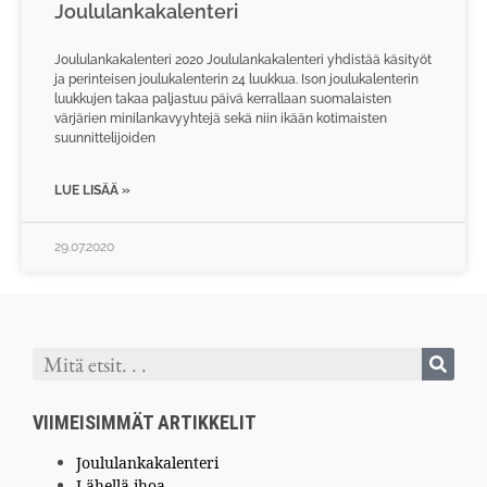
Joululankakalenteri
Joululankakalenteri 2020 Joululankakalenteri yhdistää käsityöt
ja perinteisen joulukalenterin 24 luukkua. Ison joulukalenterin
luukkujen takaa paljastuu päivä kerrallaan suomalaisten
värjärien minilankavyyhtejä sekä niin ikään kotimaisten
suunnittelijoiden
LUE LISÄÄ »
29.07.2020
VIIMEISIMMÄT ARTIKKELIT
Joululankakalenteri
Lähellä ihoa