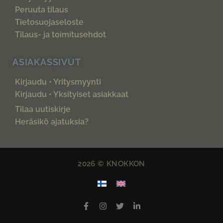
Peruuta tilaus
Tietosuojaseloste
Tilaus- ja toimitusehdot
ASIAKASSIVUT
Kirjaudu • Yritysmyynti
Kirjaudu • Yksityiset asiakkaat
Tilaa uutiskirje
Heräsikö ajatuksia?
2026 © KNOKKON