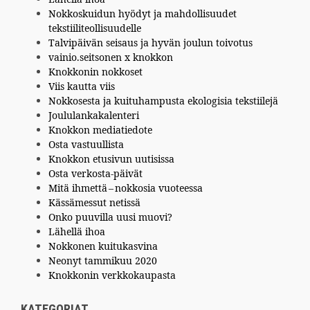
Nokkoskuidun hyödyt ja mahdollisuudet
tekstiiliteollisuudelle
Talvipäivän seisaus ja hyvän joulun toivotus
vainio.seitsonen x knokkon
Knokkonin nokkoset
Viis kautta viis
Nokkosesta ja kuituhampusta ekologisia tekstiilejä
Joululankakalenteri
Knokkon mediatiedote
Osta vastuullista
Knokkon etusivun uutisissa
Osta verkosta-päivät
Mitä ihmettä – nokkosia vuoteessa
Kässämessut netissä
Onko puuvilla uusi muovi?
Lähellä ihoa
Nokkonen kuitukasvina
Neonyt tammikuu 2020
Knokkonin verkkokaupasta
KATEGORIAT