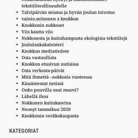
tekstiiliteollisuudelle
Talvipäivän seisaus ja hyvän joulun toivotus
vainio.seitsonen x knokkon
Knokkonin nokkoset
Viis kautta viis
Nokkosesta ja kuituhampusta ekologisia tekstiilejä
Joululankakalenteri
Knokkon mediatiedote
Osta vastuullista
Knokkon etusivun uutisissa
Osta verkosta-päivät
Mitä ihmettä – nokkosia vuoteessa
Kässämessut netissä
Onko puuvilla uusi muovi?
Lähellä ihoa
Nokkonen kuitukasvina
Neonyt tammikuu 2020
Knokkonin verkkokaupasta
KATEGORIAT