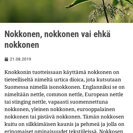
Nokkonen, nokkonen vai ehkä
nokkonen
21.08.2019
Knokkonin tuotteissaan käyttämä nokkonen on
tieteelliseltä nimeltä urtica dioica, jota kutsutaan
Suomessa nimellä isonokkonen. Englanniksi se on
nimeltään nettle, common nettle, European nettle
tai stinging nettle, vapaasti suomennettuna
nokkonen, yleinen nokkonen, eurooppalainen
nokkonen tai pistävä nokkonen. Tämän nokkosen
kuitu on silkkimäisen kaunis ja pehmeä ja jolla on
erinomaiset ominaisuudet tekstiileissä. Nokkosen