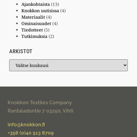
Ajankohtaista
(13)
Knokkon uutisissa
(4)
Materiaalit
(4)
Ominaisuudet
(4)
Tiedotteet
(5)
Tutkimuksia
(2)
ARKISTOT
Knokkon Textiles Company
Rantaladontie 7 03250, Vihti
info@knokkon.fi
+358 (0)40 513 8709