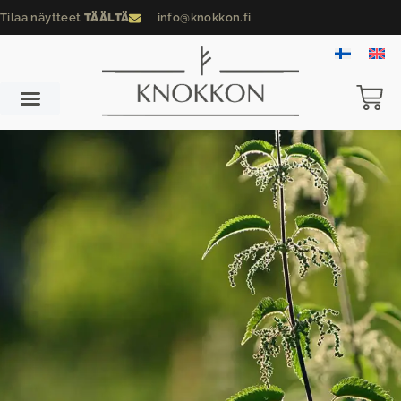
Tilaa näytteet
TÄÄLTÄ
info@knokkon.fi