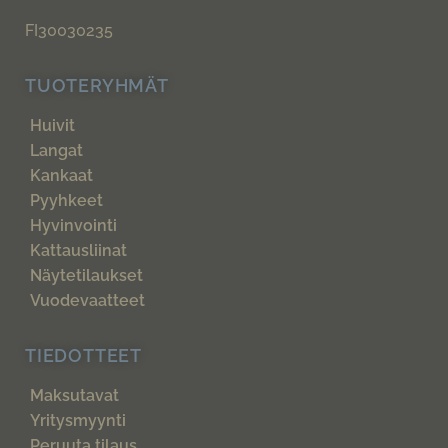
FI30030235
TUOTERYHMÄT
Huivit
Langat
Kankaat
Pyyhkeet
Hyvinvointi
Kattausliinat
Näytetilaukset
Vuodevaatteet
TIEDOTTEET
Maksutavat
Yritysmyynti
Peruuta tilaus