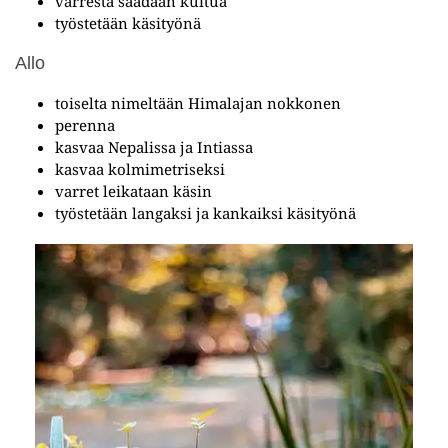
varresta saadaan kuitua
työstetään käsityönä
Allo
toiselta nimeltään Himalajan nokkonen
perenna
kasvaa Nepalissa ja Intiassa
kasvaa kolmimetriseksi
varret leikataan käsin
työstetään langaksi ja kankaiksi käsityönä