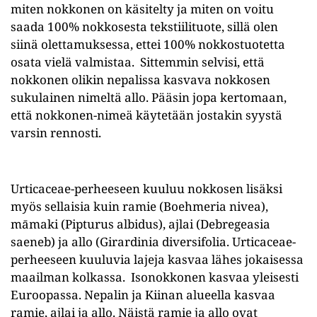
miten nokkonen on käsitelty ja miten on voitu
saada 100% nokkosesta tekstiilituote, sillä olen
siinä olettamuksessa, ettei 100% nokkostuotetta
osata vielä valmistaa. Sittemmin selvisi, että
nokkonen olikin nepalissa kasvava nokkosen
sukulainen nimeltä allo. Pääsin jopa kertomaan,
että nokkonen-nimeä käytetään jostakin syystä
varsin rennosti.
Urticaceae-perheeseen kuuluu nokkosen lisäksi
myös sellaisia kuin ramie (Boehmeria nivea),
māmaki (Pipturus albidus), ajlai (Debregeasia
saeneb) ja allo (Girardinia diversifolia. Urticaceae-
perheeseen kuuluvia lajeja kasvaa lähes jokaisessa
maailman kolkassa. Isonokkonen kasvaa yleisesti
Euroopassa. Nepalin ja Kiinan alueella kasvaa
ramie, ajlai ja allo. Näistä ramie ja allo ovat